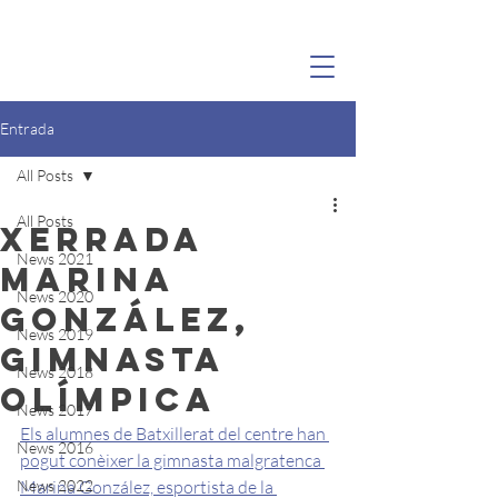
MARINA(GO)NZÁLEZ
Entrada
All Posts
All Posts
Xerrada
News 2021
Marina
News 2020
González,
News 2019
gimnasta
News 2018
olímpica
News 2017
Els alumnes de Batxillerat del centre han 
News 2016
pogut conèixer la gimnasta malgratenca 
News 2022
Marina González, esportista de la 