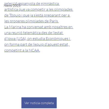
selecció espanyola de gimnàstica 
News 2023
artística que va competir a les olimpíades 
de Tòquio i que ja s’està preparant per a 
les properes olimpíades de París.
La Marina ha conversat amb nosaltres en 
una reunió telemàtica des de l’estat 
d’Iowa (USA), on estudia Econòmiques i 
on forma part de l’equip d’aquest estat, 
competint a la NCAA.
Ver noticia completa