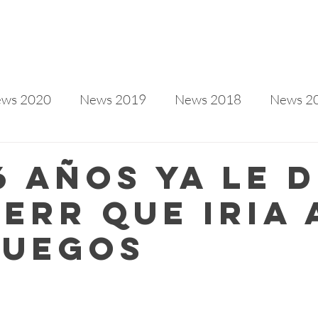
ws 2020
News 2019
News 2018
News 2
3
6 años ya le d
ferr que iria 
juegos