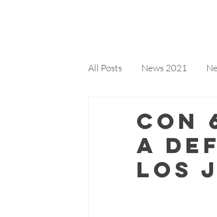
MARINA(GO)NZÁLEZ
All Posts
News 2021
Ne
News 2022
News 202
Con 
a De
los 