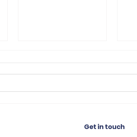
Cyclones Sign
Ll
Olympian
vi
Marina
gi
González
Ma
Get in touch
Go