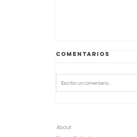
Comentarios
Escribir un comentario...
El gran salto
de Marina
González a la
NCAA
About