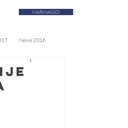
MARINA(GO)
017
News 2016
ije
a