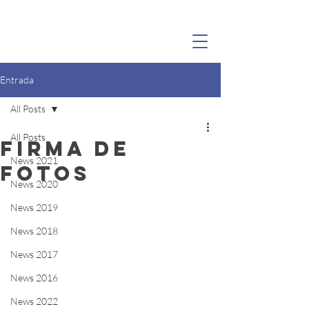
MARINA(GO)NZÁLEZ
Entrada
All Posts
All Posts
Firma de
News 2021
Fotos
News 2020
News 2019
News 2018
News 2017
News 2016
News 2022